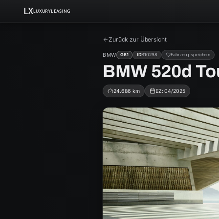
LX
LUXURYLEASING
Zurück zur Übersicht
BMW
G61
ID
B10298
Fahrzeug speichern
BMW 520d To
24.686
km
EZ:
04/2025