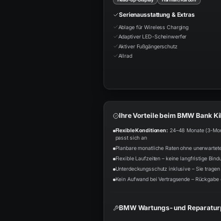
Serienausstattung & Extras
Ablage für Wireless Charging
Adaptiver LED-Scheinwerfer
Aktiver Fußgängerschutz
Allrad
Ihre Vorteile beim BMW Bank K
Flexible Konditionen:
24–48 Monate (3-Monat
passt sich an
Planbare monatliche Raten ohne unerwartet
Flexible Laufzeiten – keine langfristige Bind
Unterdeckungsschutz inklusive – Sie tragen 
Kein Aufwand bei Vertragsende – Rückgabe 
BMW Wartungs- und Reparaturp