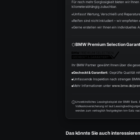
Für noch mehr Sorglosigkeit bieten wir Ihne
kilometerabhängig zubuchbar.
Umfasst Wartung, Verschleiß und Reparatur
Reifen sind nicht inkludiert – wir empfehlen
Gerne erstellen wir Ihnen ein individuelles A
BMW Premium Selection Garant
Ihr BMW Partner gewährt Ihnen über die ges
Gecheckt & Garantiert:
Geprüfte Qualität mit
Umfassende Inspektion nach strengen BMW
Mehr Informationen unter
www.bmw.de/prem
Unverbindliches Leasingbeispiel der BMW Bank. Be
Vollkaskoversicherung ist laut Leasingbedingung
werden zum vertraglich festgelegten km-Satz nach
Das könnte Sie auch interessiere
4
AB