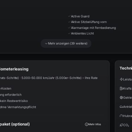
Active Guard
Aktive Sitzbelüftung vorn
Alarmanlage mit Fernbedienung
Ambientes Licht
Mehr anzeigen (
39
weitere)
Techn
ilometerleasing
s-Schritte) · 5.000–50.000 km/Jahr (5.000er-Schritte) – Ihre Rate
Leist
Krafts
e Kosten
ung erforderlich
Getri
kein Restwertrisiko
Antrie
ohne Vermarktungspflicht
Hubr
aket (optional)
Mehr Infos
CO₂