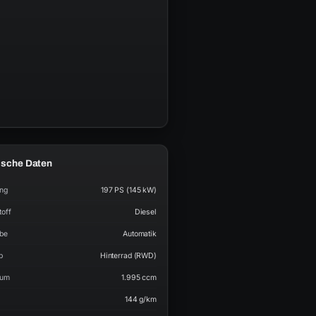
ische Daten
ung
197 PS (145 kW)
toff
Diesel
ebe
Automatik
b
Hinterrad (RWD)
aum
1.995 ccm
144 g/km