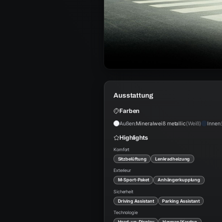
Ausstattung
Farben
Außen:
Mineralweiß metallic
(
Weiß
)
Innen:
Highlights
Komfort
Sitzbelüftung
Lenkradheizung
Exterieur
M-Sport-Paket
Anhängerkupplung
Sicherheit
Driving Assistant
Parking Assistant
Technologie
Head-up-Display
Harman/Kardon