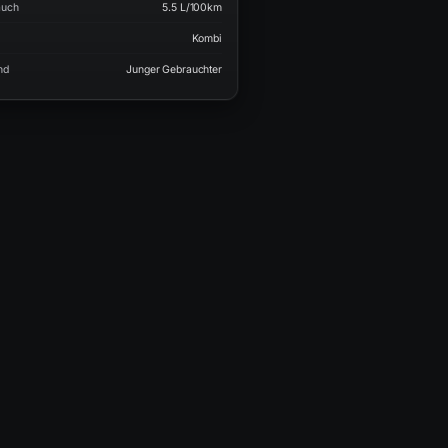
auch
5.5 L/100km
Kombi
nd
Junger Gebrauchter
750
AB
€/mtl.