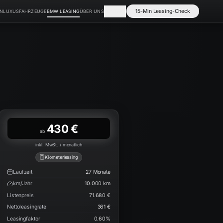
15-Min Leasing-Check
EN
LUXUSFAHRZEUGE
BMW LEASING
ÜBER UNS
KONTAKT
430 €
ab
inkl. MwSt. / monatlich
Kilometerleasing
Laufzeit
27
Monate
km/Jahr
10.000
km
Listenpreis
71.680 €
Nettoleasingrate
361 €
Leasingfaktor
0.60
%