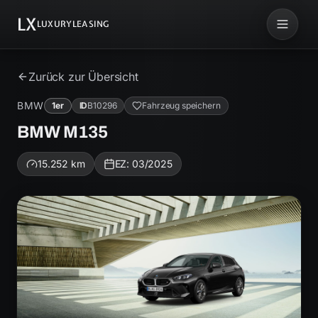
LX
LUXURYLEASING
Zurück zur Übersicht
BMW
1er
ID
B10296
Fahrzeug speichern
BMW M135
15.252
km
EZ:
03/2025