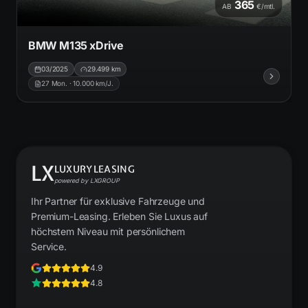
365
AB
€/mtl.
BMW M135 xDrive
03/2025
29.499
km
27
Mon. ·
10.000
km/J.
LX
LUXURYLEASING
powered by LXGROUP
Ihr Partner für exklusive Fahrzeuge und
Premium-Leasing. Erleben Sie Luxus auf
höchstem Niveau mit persönlichem
Service.
4.9
4.8