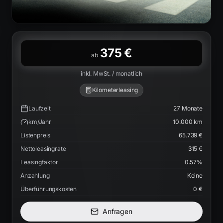
375 €
ab
inkl. MwSt. / monatlich
Kilometerleasing
Laufzeit
27
Monate
km/Jahr
10.000
km
Listenpreis
65.739 €
Nettoleasingrate
315 €
Leasingfaktor
0.57
%
Anzahlung
Keine
Überführungskosten
0 €
Anfragen