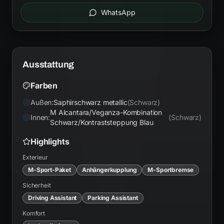
WhatsApp
Ausstattung
Farben
Außen:
Saphirschwarz metallic
(
Schwarz
)
M Alcantara/Veganza-Kombination
Innen:
(
Schwarz
)
Schwarz/Kontraststeppung Blau
Highlights
Exterieur
M-Sport-Paket
Anhängerkupplung
M-Sportbremse
Sicherheit
Driving Assistant
Parking Assistant
Komfort