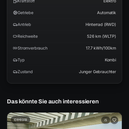
Kraftstoff
Elektro
Getriebe
Automatik
Antrieb
Hinterrad (RWD)
Reichweite
526 km (WLTP)
Stromverbrauch
17.7 kWh/100km
Typ
Kombi
Zustand
Junger Gebrauchter
Das könnte Sie auch interessieren
ID
B10319
i5