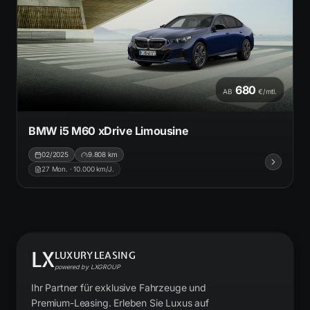
680
AB
€/mtl.
BMW i5 M60 xDrive Limousine
02/2025
9.808
km
27
Mon. ·
10.000
km/J.
LX
LUXURYLEASING
powered by LXGROUP
Ihr Partner für exklusive Fahrzeuge und
Premium-Leasing. Erleben Sie Luxus auf