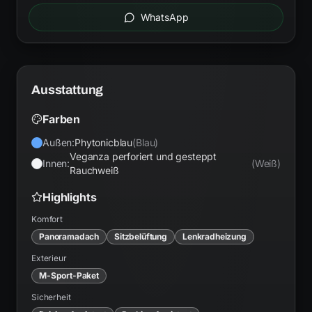
WhatsApp
Ausstattung
Farben
Außen:
Phytonicblau
(
Blau
)
Veganza perforiert und gesteppt
Innen:
(
Weiß
)
Rauchweiß
Highlights
Komfort
Panoramadach
Sitzbelüftung
Lenkradheizung
Exterieur
M-Sport-Paket
Sicherheit