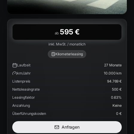
595 €
ab
inkl. MwSt. / monatlich
Kilometerleasing
Laufzeit
27
Monate
km/Jahr
10.000
km
Listenpreis
94.769 €
Nettoleasingrate
500 €
Leasingfaktor
0.63
%
Anzahlung
Keine
Überführungskosten
0 €
Anfragen