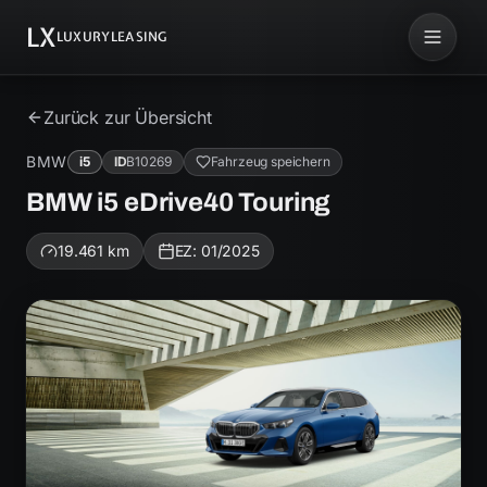
LX
LUXURYLEASING
Zurück zur Übersicht
BMW
i5
ID
B10269
Fahrzeug speichern
BMW i5 eDrive40 Touring
19.461
km
EZ:
01/2025