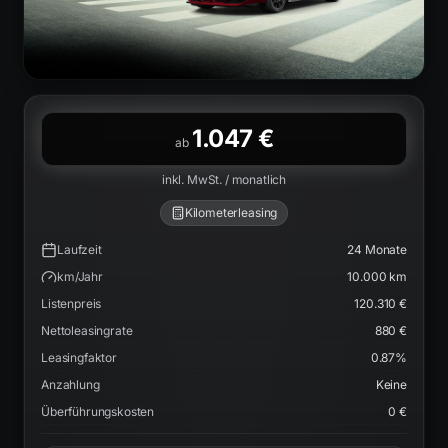
1.047 €
ab
inkl. MwSt. / monatlich
Kilometerleasing
Laufzeit
24
Monate
km/Jahr
10.000
km
Listenpreis
120.310 €
Nettoleasingrate
880 €
Leasingfaktor
0.87
%
Anzahlung
Keine
Überführungskosten
0 €