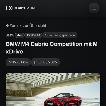
LX
LUXURYLEASING
Zurück zur Übersicht
BMW
4er
ID
B10244
Fahrzeug speichern
BMW M4 Cabrio Competition mit M
xDrive
15.701
km
EZ:
03/2025