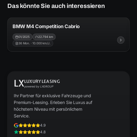
Das könnte Sie auch interessieren
1.000
AB
€/mtl.
BMW M4 Competition Cabrio
ID
B10271
4er
01/2025
22.794
km
36
Mon. ·
10.000
km/J.
LX
LUXURYLEASING
powered by LXGROUP
Ihr Partner für exklusive Fahrzeuge und
Premium-Leasing. Erleben Sie Luxus auf
höchstem Niveau mit persönlichem
Service.
4.9
4.8