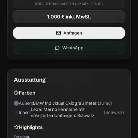
SERVICEPAUSCHALE AN LUXURYLEASING
1.000 €
inkl. MwSt.
Anfragen
WhatsApp
Ausstattung
Farben
Außen:
BMW Individual Oxidgrau metallic
(
Grau
)
Leder Merino Feinnarbe mit
Innen:
(
Schwarz
)
erweiterten Umfängen: Schwarz
Highlights
Exterieur