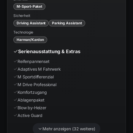
M-Sport-Paket
Sicherheit
Driving Assistant
Parking Assistant
Technologie
Harman/Kardon
Serienausstattung & Extras
Reifenpannenset
Adaptives M Fahrwerk
M Sportdifferenzial
M Drive Professional
Komfortzugang
Ablagenpaket
Blow by-Heizer
Active Guard
Mehr anzeigen (
32
weitere)