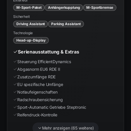
Exterieur
M-Sport-Paket
Anhängerkupplung
M-Sportbremse
Sicherheit
Driving Assistant
Parking Assistant
Technologie
Head-up-Display
Serienausstattung & Extras
Steuerung EfficientDynamics
Abgasnorm EU6 RDE II
Zusatzumfänge RDE
EU spezifische Umfänge
Notlaufeigenschaften
Radschraubensicherung
Sport-Automatic Getriebe Steptronic
Reifendruck-Kontrolle
Mehr anzeigen (
65
weitere)