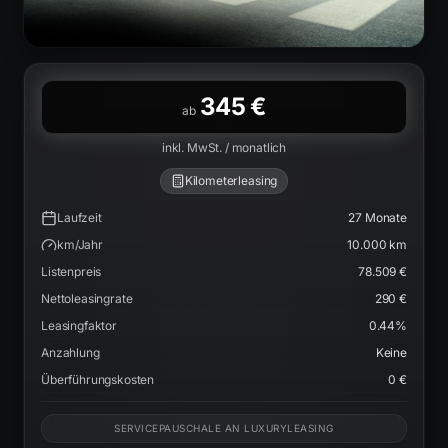
345 €
ab
inkl. MwSt. / monatlich
Kilometerleasing
Laufzeit
27
Monate
km/Jahr
10.000
km
Listenpreis
78.509 €
Nettoleasingrate
290 €
Leasingfaktor
0.44
%
Anzahlung
Keine
Überführungskosten
0 €
SERVICEPAUSCHALE AN LUXURYLEASING