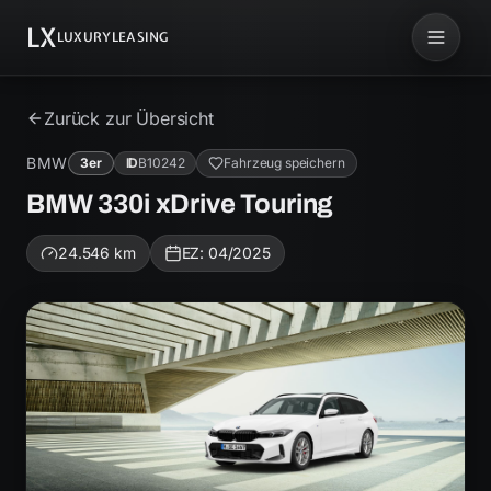
LX
LUXURYLEASING
Zurück zur Übersicht
BMW
3er
ID
B10242
Fahrzeug speichern
BMW 330i xDrive Touring
24.546
km
EZ:
04/2025