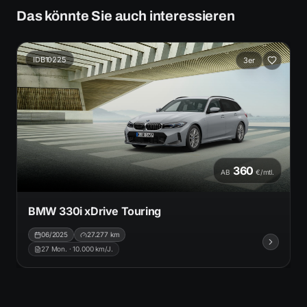
Das könnte Sie auch interessieren
ID
B10225
3er
360
AB
€/mtl.
BMW 330i xDrive Touring
06/2025
27.277
km
27
Mon. ·
10.000
km/J.