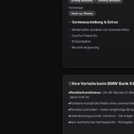
Driving Assistant
Parking Assistant
Technologie
Head-up-Display
Serienausstattung & Extras
Winterreifen anstelle von Sommerreifen
Comfort Paket EU
M Sportpaket
Akustikverglasung
Ihre Vorteile beim BMW Bank K
Flexible Konditionen:
24–48 Monate (3-Monat
passt sich an
Planbare monatliche Raten ohne unerwartet
Flexible Laufzeiten – keine langfristige Bind
Unterdeckungsschutz inklusive – Sie tragen 
Kein Aufwand bei Vertragsende – Rückgabe 