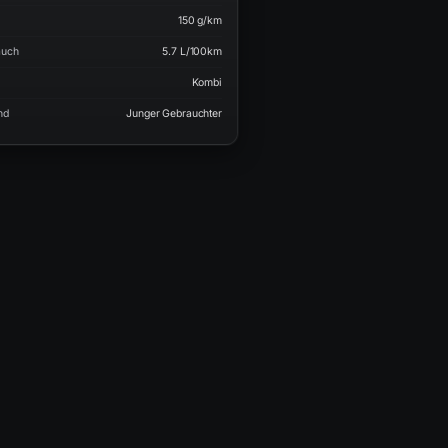
150 g/km
auch
5.7 L/100km
Kombi
nd
Junger Gebrauchter