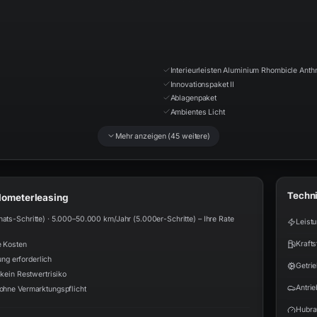
Interieurleisten Aluminium Rhombicle Anthr
Innovationspaket II
Ablagenpaket
Ambientes Licht
Mehr anzeigen (
45
weitere)
Techn
ilometerleasing
s-Schritte) · 5.000–50.000 km/Jahr (5.000er-Schritte) – Ihre Rate
Leist
Krafts
e Kosten
ung erforderlich
Getri
kein Restwertrisiko
Antrie
ohne Vermarktungspflicht
Hubr