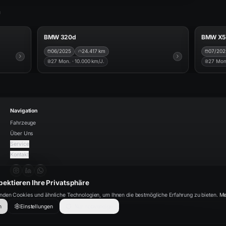
n
80
425
€/mtl.
AB
€/mtl.
BMW 320d
BMW X5 
3er
ID
B10336
ID
B1031
06/2025
24.417
km
07/202
27
Mon. ·
10.000
km/J.
27
Mon
Navigation
Fahrzeuge
Über Uns
Service
Kontakt
pektieren Ihre Privatsphäre
den Cookies und ähnliche Technologien, um Ihnen die bestmögliche Erfahrung zu bieten.
Me
n
Einstellungen
Nur notwendige