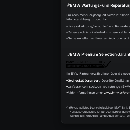
BMW Wartungs- und Reparaturp
Für noch mehr Sorglosigkeit bieten wir Ihne
kilometerabhängig zubuchbar.
Umfasst Wartung, Verschleiß und Reparatur
Reifen sind nicht inkludiert – wir empfehlen
Gerne erstellen wir Ihnen ein individuelles A
BMW Premium Selection Garant
Ihr BMW Partner gewährt Ihnen über die ges
Gecheckt & Garantiert:
Geprüfte Qualität mit
Umfassende Inspektion nach strengen BMW
Mehr Informationen unter
www.bmw.de/prem
Unverbindliches Leasingbeispiel der BMW Bank. Be
Vollkaskoversicherung ist laut Leasingbedingung
werden zum vertraglich festgelegten km-Satz nach