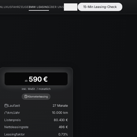
15-Min Leasing-Check
EN
LUXUSFAHRZEUGE
BMW LEASING
ÜBER UNS
KONTAKT
590 €
ab
inkl. MwSt. / monatlich
Kilometerleasing
Laufzeit
27
Monate
km/Jahr
10.000
km
Listenpreis
80.430 €
Nettoleasingrate
496 €
Leasingfaktor
0.73
%