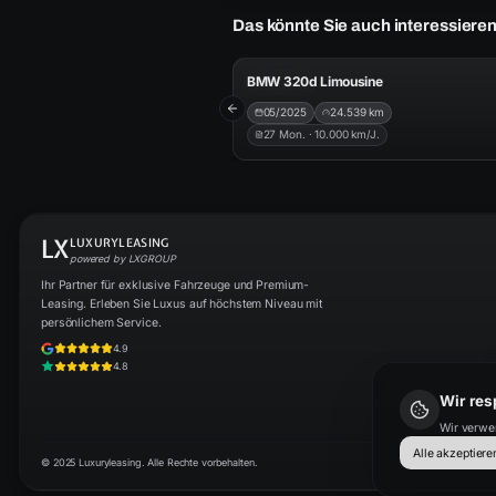
Das könnte Sie auch interessiere
3
AB
BMW 320d Limousine
ID
B10259
05/2025
24.539
km
Previous slide
27
Mon. ·
10.000
km/J.
LX
LUXURYLEASING
powered by LXGROUP
Ihr Partner für exklusive Fahrzeuge und Premium-
Leasing. Erleben Sie Luxus auf höchstem Niveau mit
persönlichem Service.
4.9
4.8
Wir res
Wir verwen
Alle akzeptiere
© 2025 Luxuryleasing. Alle Rechte vorbehalten.