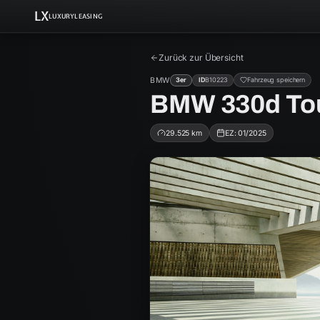
LX
LUXURYLEASING
Zurück zur Übersicht
BMW
3er
ID
B10223
Fahrzeug speichern
BMW 330d To
29.525
km
EZ:
01/2025