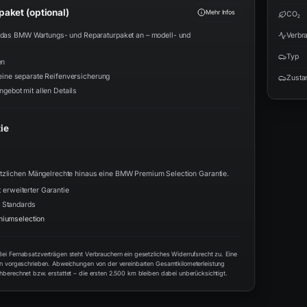
aket (optional)
Mehr Infos
CO₂
n das BMW Wartungs- und Reparaturpaket an – modell- und
Verbr
Typ
en
 eine separate Reifenversicherung
Zusta
ngebot mit allen Details
ie
etzlichen Mängelrechte hinaus eine BMW Premium Selection Garantie.
 erweiterter Garantie
 Standards
iumselection
i Fernabsatzverträgen steht Verbrauchern ein gesetzliches Widerrufsrecht zu. Eine
en vorgeschrieben. Abweichungen von der vereinbarten Gesamtkilometerleistung
berechnet bzw. erstattet – die ersten 2.500 km bleiben dabei unberücksichtigt.