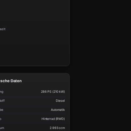
azit
ische Daten
ung
286 PS (210 kW)
toff
Diesel
ebe
Automatik
b
Hinterrad (RWD)
aum
2.993 ccm