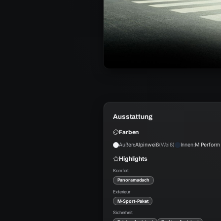
Ausstattung
Farben
Außen:
Alpinweiß
(
Weiß
)
Innen:
M Perform
Highlights
Komfort
Panoramadach
Exterieur
M-Sport-Paket
Sicherheit