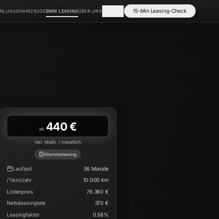
15-Min Leasing-Check
EN
LUXUSFAHRZEUGE
BMW LEASING
ÜBER UNS
KONTAKT
440 €
ab
inkl. MwSt. / monatlich
Kilometerleasing
Laufzeit
36
Monate
km/Jahr
10.000
km
Listenpreis
76.360 €
Nettoleasingrate
370 €
Leasingfaktor
0.58
%