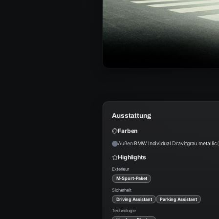
Ausstattung
Farben
Außen:
BMW Individual Dravitgrau metallic
Highlights
Exterieur
M-Sport-Paket
Sicherheit
Driving Assistant
Parking Assistant
Technologie