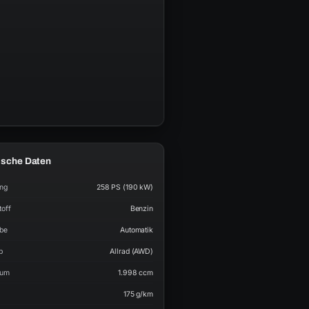
ische Daten
ung
258 PS (190 kW)
toff
Benzin
ebe
Automatik
b
Allrad (AWD)
aum
1.998 ccm
175 g/km