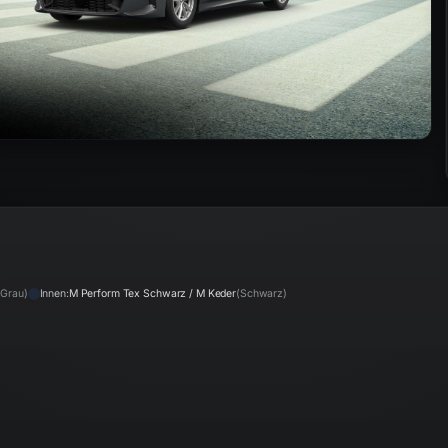
(
Grau
)
Innen:
M Perform Tex Schwarz / M Keder
(
Schwarz
)