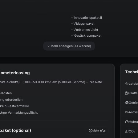
Innovationspaket II
Ablagenpaket
Ambientes Licht
Gepäckraumpaket
Mehr anzeigen (
41
weitere)
Techn
ilometerleasing
s-Schritte) · 5.000–50.000 km/Jahr (5.000er-Schritte) – Ihre Rate
Leist
Krafts
e Kosten
ung erforderlich
Getri
kein Restwertrisiko
Antrie
ohne Vermarktungspflicht
Hubr
aket (optional)
Mehr Infos
CO₂