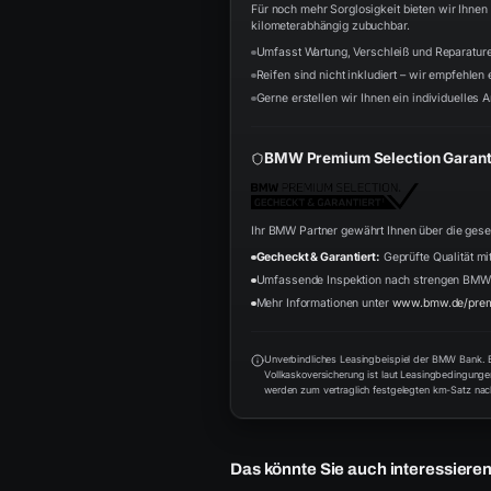
Für noch mehr Sorglosigkeit bieten wir Ihne
kilometerabhängig zubuchbar.
Umfasst Wartung, Verschleiß und Reparatur
Reifen sind nicht inkludiert – wir empfehlen
Gerne erstellen wir Ihnen ein individuelles A
BMW Premium Selection Garant
Ihr BMW Partner gewährt Ihnen über die ges
Gecheckt & Garantiert:
Geprüfte Qualität mit
Umfassende Inspektion nach strengen BMW
Mehr Informationen unter
www.bmw.de/prem
Unverbindliches Leasingbeispiel der BMW Bank. Be
Vollkaskoversicherung ist laut Leasingbedingung
werden zum vertraglich festgelegten km-Satz nach
Das könnte Sie auch interessiere