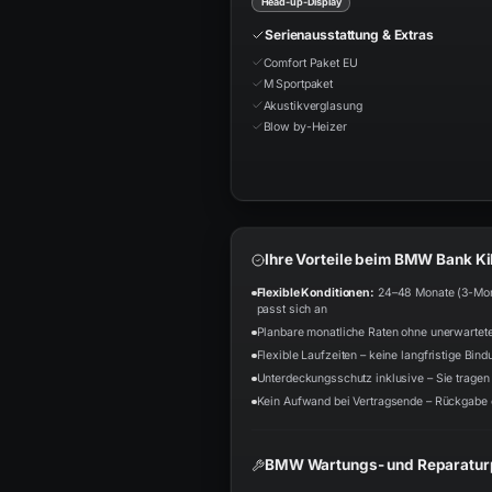
Head-up-Display
Serienausstattung & Extras
Comfort Paket EU
M Sportpaket
Akustikverglasung
Blow by-Heizer
Ihre Vorteile beim BMW Bank K
Flexible Konditionen:
24–48 Monate (3-Monat
passt sich an
Planbare monatliche Raten ohne unerwartet
Flexible Laufzeiten – keine langfristige Bind
Unterdeckungsschutz inklusive – Sie tragen 
Kein Aufwand bei Vertragsende – Rückgabe 
BMW Wartungs- und Reparaturp