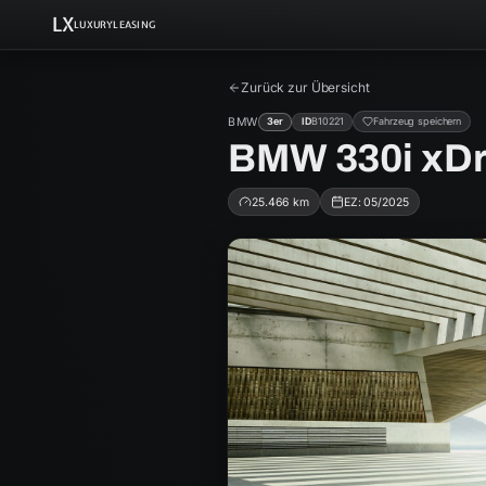
LX
LUXURYLEASING
Zurück zur Übersicht
BMW
3er
ID
B10221
Fahrzeug speichern
BMW 330i xDr
25.466
km
EZ:
05/2025