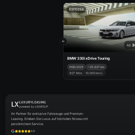
ID
B10256
Previous slide
3
AB
BMW 330i xDrive Touring
05/2025
25.637
km
27
Mon. ·
10.000
km/J.
LX
LUXURYLEASING
powered by LXGROUP
Ihr Partner für exklusive Fahrzeuge und Premium-
Leasing. Erleben Sie Luxus auf höchstem Niveau mit
persönlichem Service.
4.9