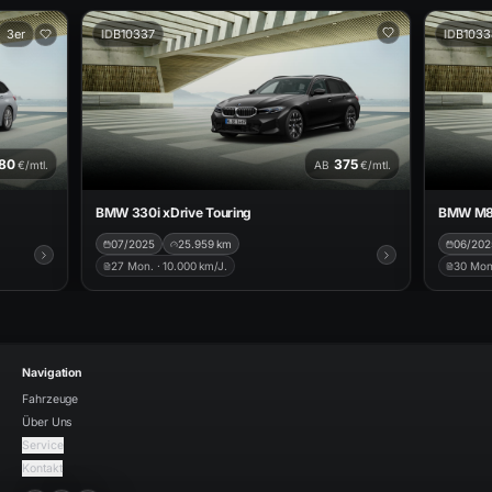
3er
ID
B10337
ID
B1033
80
375
€/mtl.
AB
€/mtl.
BMW 330i xDrive Touring
BMW M8 
07/2025
25.959
km
06/202
27
Mon. ·
10.000
km/J.
30
Mon
Navigation
Fahrzeuge
Über Uns
Service
Kontakt