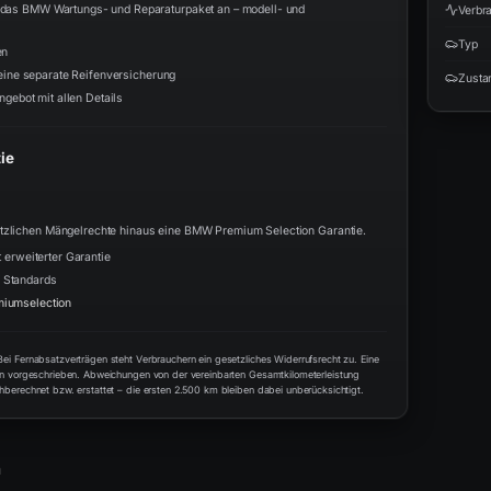
n das BMW Wartungs- und Reparaturpaket an – modell- und
Verbr
Typ
en
 eine separate Reifenversicherung
Zusta
ngebot mit allen Details
ie
etzlichen Mängelrechte hinaus eine BMW Premium Selection Garantie.
 erweiterter Garantie
 Standards
iumselection
i Fernabsatzverträgen steht Verbrauchern ein gesetzliches Widerrufsrecht zu. Eine
en vorgeschrieben. Abweichungen von der vereinbarten Gesamtkilometerleistung
berechnet bzw. erstattet – die ersten 2.500 km bleiben dabei unberücksichtigt.
n