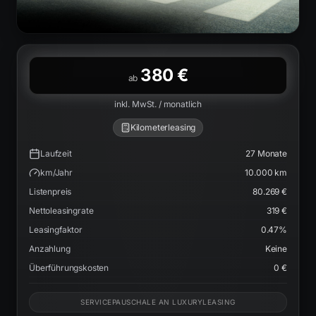
380 €
ab
inkl. MwSt. / monatlich
Kilometerleasing
Laufzeit
27
Monate
km/Jahr
10.000
km
Listenpreis
80.269 €
Nettoleasingrate
319 €
Leasingfaktor
0.47
%
Anzahlung
Keine
Überführungskosten
0 €
SERVICEPAUSCHALE AN LUXURYLEASING