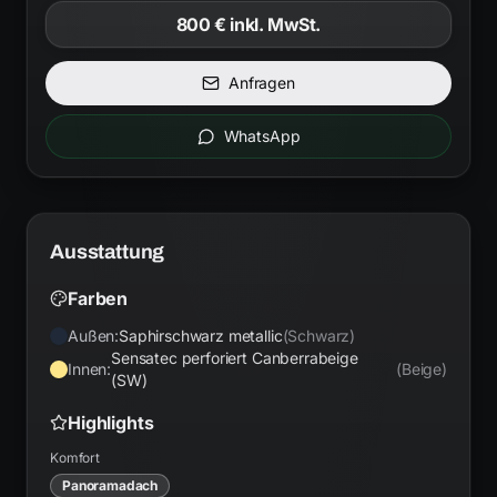
800 €
inkl. MwSt.
Anfragen
WhatsApp
Ausstattung
Farben
Außen:
Saphirschwarz metallic
(
Schwarz
)
Sensatec perforiert Canberrabeige
Innen:
(
Beige
)
(SW)
Highlights
Komfort
Panoramadach