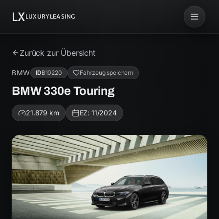
LX
LUXURYLEASING
Zurück zur Übersicht
BMW
ID
B10220
Fahrzeug speichern
BMW 330e Touring
21.879
km
EZ:
11/2024