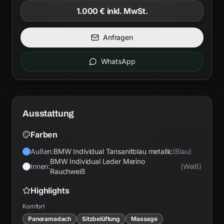
1.000 €
inkl. MwSt.
Anfragen
WhatsApp
Ausstattung
Farben
Außen:
BMW Individual Tansanitblau metallic
(
Blau
)
BMW Individual Leder Merino
Innen:
(
Weiß
)
Rauchweiß
Highlights
Komfort
Panoramadach
Sitzbelüftung
Massage