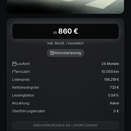
860 €
ab
inkl. MwSt. / monatlich
Kilometerleasing
Laufzeit
24
Monate
km/Jahr
10.000
km
Listenpreis
158.219 €
Nettoleasingrate
723 €
Leasingfaktor
0.54
%
Anzahlung
Keine
Überführungskosten
0 €
SERVICEPAUSCHALE AN LUXURYLEASING