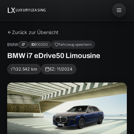
LX
LUXURYLEASING
Zurück zur Übersicht
BMW
i7
ID
B10200
Fahrzeug speichern
BMW i7 eDrive50 Limousine
32.542
km
EZ:
11/2024