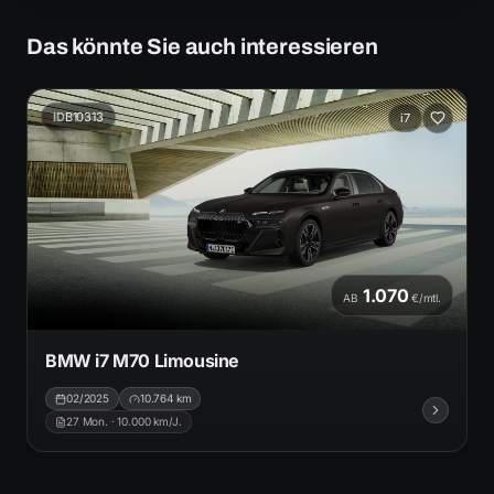
Das könnte Sie auch interessieren
ID
B10313
i7
1.070
AB
€/mtl.
BMW i7 M70 Limousine
02/2025
10.764
km
27
Mon. ·
10.000
km/J.