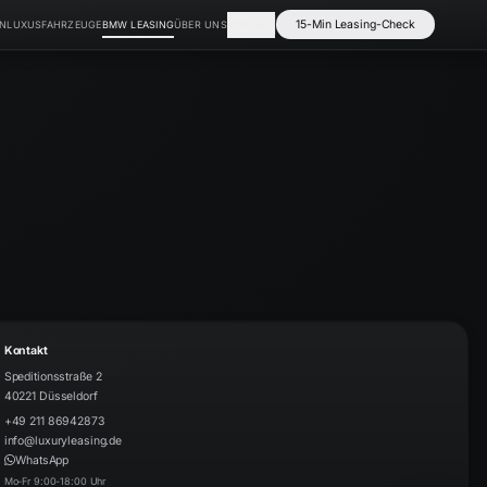
15-Min Leasing-Check
EN
LUXUSFAHRZEUGE
BMW LEASING
ÜBER UNS
KONTAKT
Kontakt
Speditionsstraße 2
40221
Düsseldorf
​+49 211 86942873
info@luxuryleasing.de
WhatsApp
Mo-Fr 9:00-18:00 Uhr