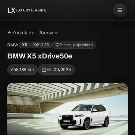
LX
LUXURYLEASING
Zurück zur Übersicht
BMW
X5
ID
B10155
Fahrzeug speichern
BMW X5 xDrive50e
8.189
km
EZ:
09/2025