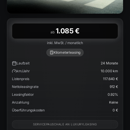
1.085 €
ab
inkl. MwSt. / monatlich
Kilometerleasing
Laufzeit
24
Monate
km/Jahr
10.000
km
Listenpreis
117.640 €
Nettoleasingrate
912 €
Leasingfaktor
0.92
%
Anzahlung
Keine
Überführungskosten
0 €
SERVICEPAUSCHALE AN LUXURYLEASING