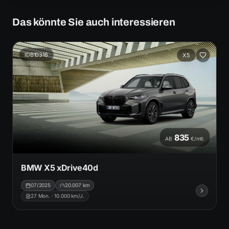
Das könnte Sie auch interessieren
ID
B10316
X5
835
AB
€/mtl.
BMW X5 xDrive40d
07/2025
20.007
km
27
Mon. ·
10.000
km/J.