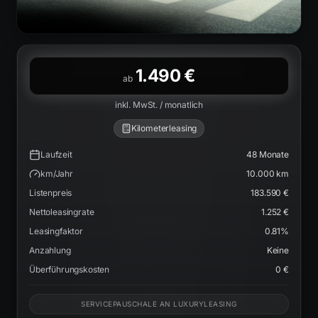
1.490 €
ab
inkl. MwSt. / monatlich
Kilometerleasing
Laufzeit
48
Monate
km/Jahr
10.000
km
Listenpreis
183.590 €
Nettoleasingrate
1.252 €
Leasingfaktor
0.81
%
Anzahlung
Keine
Überführungskosten
0 €
SERVICEPAUSCHALE AN LUXURYLEASING