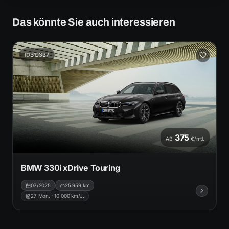
Das könnte Sie auch interessieren
ID
B10337
375
AB
€/mtl.
BMW 330i xDrive Touring
07/2025
25.959
km
27
Mon. ·
10.000
km/J.