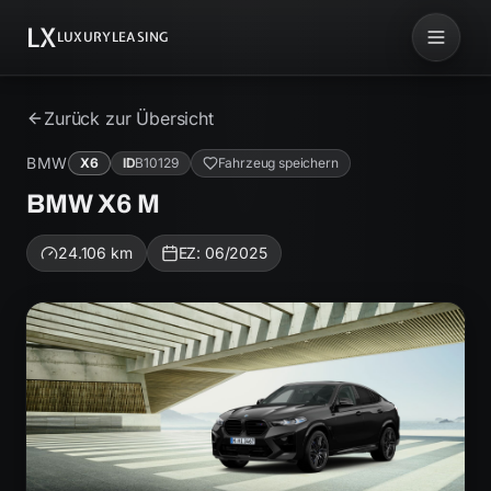
LX
LUXURYLEASING
Zurück zur Übersicht
BMW
X6
ID
B10129
Fahrzeug speichern
BMW X6 M
24.106
km
EZ:
06/2025