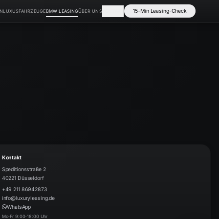
15-Min Leasing-Check
EN
LUXUSFAHRZEUGE
BMW LEASING
ÜBER UNS
KONTAKT
Kontakt
Speditionsstraße 2
40221
Düsseldorf
​+49 211 86942873
info@luxuryleasing.de
WhatsApp
Mo-Fr 9:00-18:00 Uhr