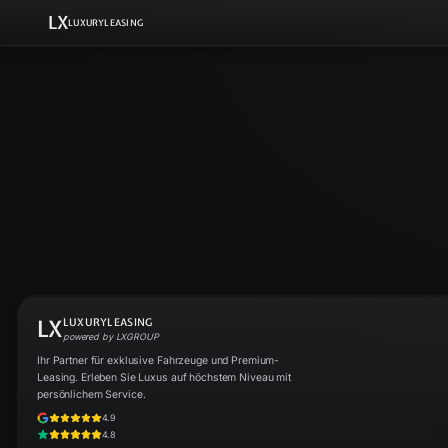
LX
LUXURYLEASING
LX
LUXURYLEASING
powered by LXGROUP
Ihr Partner für exklusive Fahrzeuge und Premium-
Leasing. Erleben Sie Luxus auf höchstem Niveau mit
persönlichem Service.
4.9
4.8