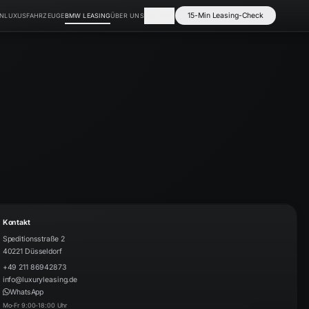
15-Min Leasing-Check
EN
LUXUSFAHRZEUGE
BMW LEASING
ÜBER UNS
KONTAKT
Kontakt
Speditionsstraße 2
40221
Düsseldorf
​+49 211 86942873
info@luxuryleasing.de
WhatsApp
Mo-Fr 9:00-18:00 Uhr